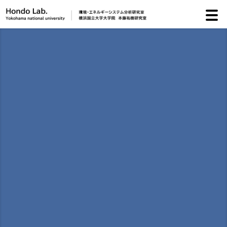
研
研
メ
イ
ト
リ
お
お