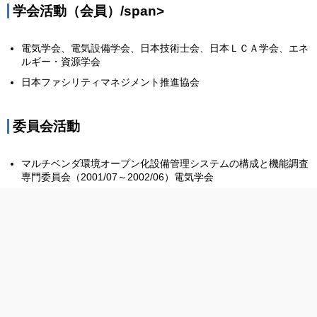
学会活動（会員）/span>
電気学会、電気設備学会、日本技術士会、日本ＬＣＡ学会、エネ
ルギー・資源学会
日本ファシリティマネジメント推進協会
委員会活動
マルチベンダ環境オープン化設備管理システムの構成と機能調査
専門委員会（2001/07～2002/06）電気学会
スマートコミュニティ実現検討特別研究グループ（2012/04～
2013/03）電気学会
OIC総合研究機構客員協力研究員（2013/04～現在）立命館大学
グリーンIT委員会 BEMS導入促進WG委員（2015/04～現在）
JEITA