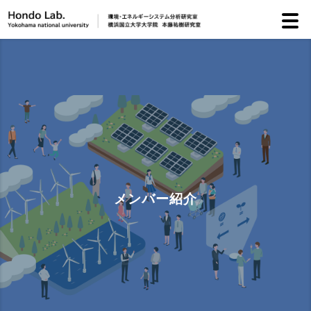
研
研
メ
イ
メンバー紹介
ト
リ
お
お