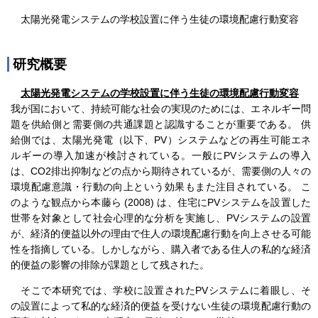
太陽光発電システムの学校設置に伴う生徒の環境配慮行動変容
研究概要
太陽光発電システムの学校設置に伴う生徒の環境配慮行動変容
我が国において、持続可能な社会の実現のためには、エネルギー問
題を供給側と需要側の共通課題と認識することが重要である。 供
給側では、太陽光発電（以下、PV）システムなどの再生可能エネ
ルギーの導入加速が検討されている。一般にPVシステムの導入
は、CO2排出抑制などの点から期待されているが、需要側の人々の
環境配慮意識・行動の向上という効果もまた注目されている。 こ
のような観点から本藤ら (2008) は、住宅にPVシステムを設置した
世帯を対象として社会心理的な分析を実施し、PVシステムの設置
が、経済的便益以外の理由で住人の環境配慮行動を向上させる可能
性を指摘している。しかしながら、購入者である住人の私的な経済
的便益の影響の排除が課題として残された。
そこで本研究では、学校に設置されたPVシステムに着眼し、そ
の設置によって私的な経済的便益を受けない生徒の環境配慮行動の