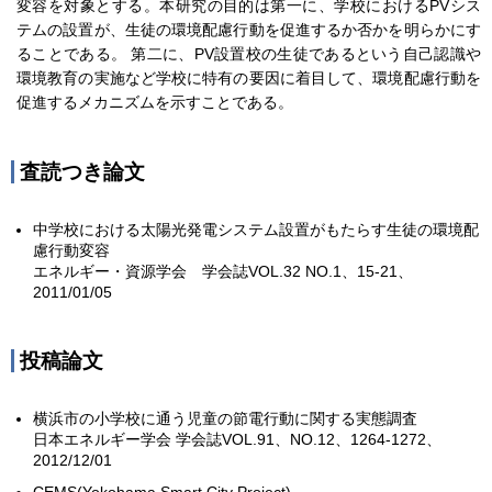
変容を対象とする。本研究の目的は第一に、学校におけるPVシス
テムの設置が、生徒の環境配慮行動を促進するか否かを明らかにす
ることである。 第二に、PV設置校の生徒であるという自己認識や
環境教育の実施など学校に特有の要因に着目して、環境配慮行動を
促進するメカニズムを示すことである。
査読つき論文
中学校における太陽光発電システム設置がもたらす生徒の環境配
慮行動変容
エネルギー・資源学会 学会誌VOL.32 NO.1、15-21、
2011/01/05
投稿論文
横浜市の小学校に通う児童の節電行動に関する実態調査
日本エネルギー学会 学会誌VOL.91、NO.12、1264-1272、
2012/12/01
CEMS(Yokohama Smart City Project)